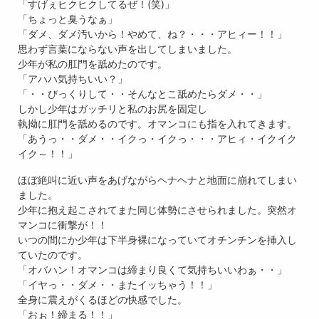
「すげぇヒクヒクしてるぜ！(笑)」
「ちょっと臭うなぁ」
「ダメ、ダメ汚いから！やめて、ね？・・・アヒィー！！」
思わず言葉にならない声を出してしまいました。
少年が私の肛門を舐めたのです。
「アハハ気持ちいい？」
「・・びっくりして・・そんなとこ舐めたらダメ・・」
しかし少年はガッチリと私のお尻を固定し
執拗に肛門を舐めるのです。オマンコにも指を入れてきます。
「あうっ・・ダメ・・イクっ・イクっ・・・アヒィ・イクイク
イク～！！」
ほぼ絶叫に近い声をあげながらヘナヘナと地面に崩れてしまい
ました。
少年に抱え起こされてまた同じ体勢にさせられました。突然オ
マンコに衝撃が！！
いつの間にか少年は下半身裸になっていてオチンチンを挿入し
ていたのです。
「オバハン！オマンコは締まり良くて気持ちいいわぁ・・」
「イヤっ・・ダメ・・またイッちゃう！！」
全身に震えがくるほどの快感でした。
「おぉ！締まる！！」