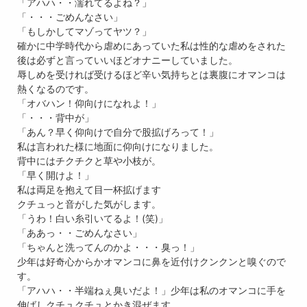
「アハハ・・濡れてるよね？」
「・・・ごめんなさい」
「もしかしてマゾってヤツ？」
確かに中学時代から虐めにあっていた私は性的な虐めをされた
後は必ずと言っていいほどオナニーしていました。
辱しめを受ければ受けるほど辛い気持ちとは裏腹にオマンコは
熱くなるのです。
「オバハン！仰向けになれよ！」
「・・・背中が」
「あん？早く仰向けで自分で股拡げろって！」
私は言われた様に地面に仰向けになりました。
背中にはチクチクと草や小枝が。
「早く開けよ！」
私は両足を抱えて目一杯拡げます
クチュっと音がした気がします。
「うわ！白い糸引いてるよ！(笑)」
「ああっ・・ごめんなさい」
「ちゃんと洗ってんのかよ・・・臭っ！」
少年は好奇心からかオマンコに鼻を近付けクンクンと嗅ぐので
す。
「アハハ・・半端ねぇ臭いだよ！」少年は私のオマンコに手を
伸ばしクチュクチュとかき混ぜます。