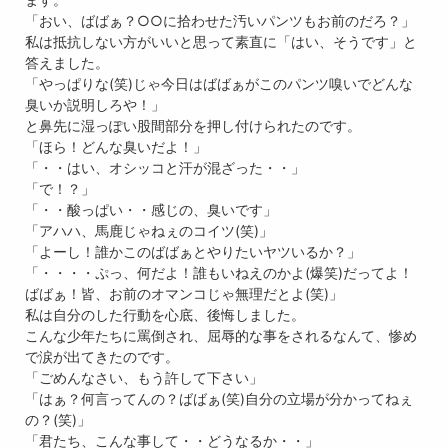
「おい、ばばぁ？○○に拾わせた汚いパンツもお前のだろ？」
私は抵抗しない方がいいと思って素直に「はい、そうです」と
答えました。
「やっぱりな(笑)じゃ今日はばばぁがこのパンツ嗅いでどんな
臭いか説明しろや！」
と鼻先に湿っぽい股間部分を押し付けられたのです。
「ほら！どんな臭いだよ！」
「・・はい、オシッコと汗が混ざった・・」
「で！？」
「・・酸っぱい・・感じの、臭いです」
「アハハ、馬鹿じゃねぇのコイツ(笑)」
「よーし！誰かこのばばぁとやりたいヤツいるか？」
「・・・・ぷっ、何だよ！誰もいねえのかよ(爆笑)だってよ！
ばばぁ！皆、お前のオマンコじゃ無理だとよ(笑)」
私は自分のした行動を心底、後悔しました。
こんな少年たちに罵倒され、屈辱的な事をされるなんて、惨め
で涙が出てきたのです。
「ごめんなさい、もう許して下さい」
「はぁ？何言ってんの？ばばぁ(笑)自分の立場が分かってねぇ
の？(笑)」
「君たち、こんな事して・・どうなるか・・」