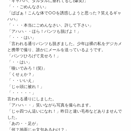
「ギャハハ、タルタルに垂れてるし(爆笑)」
「・・ごめんなさい」
「ばばぁ！こんな体で○○を誘惑しようと思った？笑えるギャ
ハハ」
「・・・本当にごめんなさい、許して下さい」
「アハハ・・ほら！パンツも脱げよ！」
「・・・はい」
「言われる通りパンツも脱ぎました。少年は裸の私をデジカメ
と携帯で撮り、誰かにメールを送っているようです。
「パンツひろげて見せろ！」
「・・はい」
「嗅いでみろ！(笑)」
「くせぇか？」
「・・いいえ」
「じゃ頭に被れ！」
「・・・・・」
言われる通りにしました。
「アハハ・・」笑いながら写真を撮られます。
「じゃ四つん這いになれ！」昨日と違い毛布などありませんで
した。
「あの・・足が」
「何？地面じゃ文句あるわけ？」