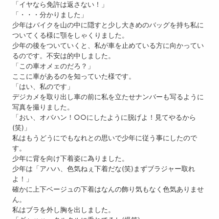
「イヤなら免許は返さない！」
「・・・分かりました」
少年はバイクを山の中に隠すと少し大きめのバッグを持ち私に
ついてくる様に顎をしゃくりました。
少年の後をついていくと、私が車を止めている方に向かってい
るのです。不安は的中しました。
「この車オメェのだろ？」
ここに車があるのを知っていた様です。
「はい、私のです」
デジカメを取り出し車の前に私を立たせナンバーも写るように
写真を撮りました。
「おい、オバハン！○○にしたように脱げよ！見てやるから
(笑)」
私はもうどうにでもなれとの思いで少年に従う事にしたので
す。
少年に背を向け下着姿に為りました。
少年は「アハハ、色気ねぇ下着だな(笑)まずブラジャー取れ
よ！」
確かに上下ベージュの下着はなんの飾り気もなく色気ありませ
ん。
私はブラを外し胸を出しました。