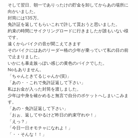
そして翌日、朝一でありったけの貯金を卸してからあの場所に
向かいました。
封筒には135万。
免許証を返してもらいこれで許して貰おうと思いました。
約束の時間にサイクリングロードに行きましたが誰もいない様
です。
遠くからバイクの音が聞こえてきます
そのバイクにはあのリーダー格の少年が乗っていて私の目の前
で止まりました。
いかにも暴走族っぽい感じの黄色のバイクでした。
Noもありません。
「ちゃんときてるじゃんか(笑)」
「あの・・これで免許証返して下さい」
私はお金が入った封筒を渡しました。
少年は中身を確かめると無言で自分のポケットへしまいこみま
す。
「あの・免許証返して下さい」
「おぉ、返してやるけど昨日の約束守れや！」
「えっ？」
「今日一日オモチャになれよ！」
「・・そんな！！」