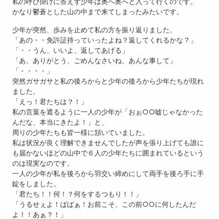
私の呼び掛けに答えず少年は奥へ奥へと入って行くのです。
かなり鬱蒼とした山の中まで来てしまったみたいです。
少年が突然、歩みを止めて私の方を振り返りました。
「あの・・免許証持っていったよね？返してくれるかな？」
「・・うん、いいよ、返してあげる」
「あ、ありがとう、ごめんなさいね、あんな事して」
「・・・・」
突然ガサガサと私の後ろからと少年の後ろから少年たちが現れ
ました。
「えっ！君たちは？！」
私の言葉を遮るように一人の少年が「おぉ○○嘘じゃなかった
んだな、本当にきたよ！」と、
周りの少年たちも皆一様に頷いていました。
私は状況が良く理解できませんでしたが声を張り上げても誰に
も届かないほどの山中で６人の少年たちに囲まれているという
のは現実なのです。
一人の少年が私を後ろから羽交い締めにして両手を後ろ手に手
錠をしました。
「君たち！！何！？何をするつもり！！」
「うるせぇよ！ばばぁ！お前こそ、この前○○に何したんだ
よ！！あぁ？！」