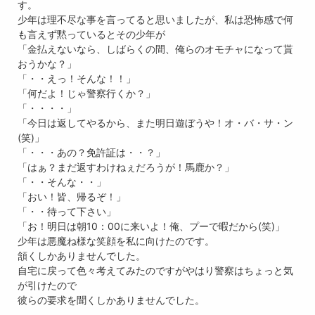
す。
少年は理不尽な事を言ってると思いましたが、私は恐怖感で何
も言えず黙っているとその少年が
「金払えないなら、しばらくの間、俺らのオモチャになって貰
おうかな？」
「・・えっ！そんな！！」
「何だよ！じゃ警察行くか？」
「・・・・」
「今日は返してやるから、また明日遊ぼうや！オ・バ・サ・ン
(笑)」
「・・・あの？免許証は・・？」
「はぁ？まだ返すわけねぇだろうが！馬鹿か？」
「・・そんな・・」
「おい！皆、帰るぞ！」
「・・待って下さい」
「お！明日は朝10：00に来いよ！俺、プーで暇だから(笑)」
少年は悪魔ね様な笑顔を私に向けたのです。
頷くしかありませんでした。
自宅に戻って色々考えてみたのですがやはり警察はちょっと気
が引けたので
彼らの要求を聞くしかありませんでした。