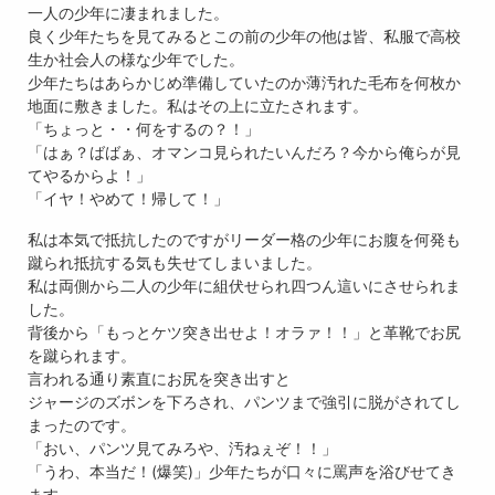
一人の少年に凄まれました。
良く少年たちを見てみるとこの前の少年の他は皆、私服で高校
生か社会人の様な少年でした。
少年たちはあらかじめ準備していたのか薄汚れた毛布を何枚か
地面に敷きました。私はその上に立たされます。
「ちょっと・・何をするの？！」
「はぁ？ばばぁ、オマンコ見られたいんだろ？今から俺らが見
てやるからよ！」
「イヤ！やめて！帰して！」
私は本気で抵抗したのですがリーダー格の少年にお腹を何発も
蹴られ抵抗する気も失せてしまいました。
私は両側から二人の少年に組伏せられ四つん這いにさせられま
した。
背後から「もっとケツ突き出せよ！オラァ！！」と革靴でお尻
を蹴られます。
言われる通り素直にお尻を突き出すと
ジャージのズボンを下ろされ、パンツまで強引に脱がされてし
まったのです。
「おい、パンツ見てみろや、汚ねぇぞ！！」
「うわ、本当だ！(爆笑)」少年たちが口々に罵声を浴びせてき
ます。