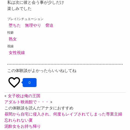
私は次に彼と会う事が少しだけ
楽しみでした
プレイ/シチュエーション
堕ちた
無理やり
脅迫
性癖
熟女
視線
女性視線
この体験談がよかったらいいねしてね
0
«
女子校は俺の王国
アダルト映画館で・・・
»
この体験談を読んだアナタにおすすめ
昼間から自宅に侵入され、何度もレイプされてしまった専業主婦
忘れられない夏
泥酔女をお持ち帰り