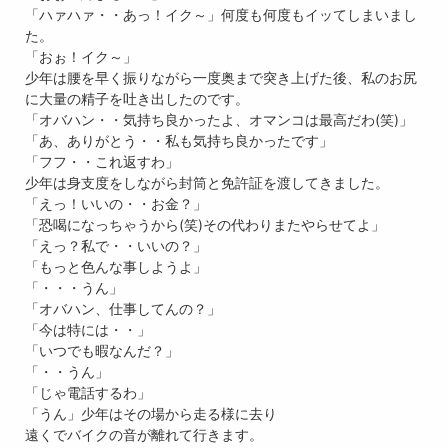
「ハァハァ・・あっ！イク～」何度も何度もイッてしまいまし
た。
「おぉ！イク～」
少年は腰を早く振りながら一度奥まで突き上げた後、私のお尻
に大量の精子を吐き出したのです。
「オバハン・・気持ち良かったよ、オマンコは最高だわ(笑)」
「あ、ありがとう・・私も気持ち良かったです」
「フフ・・これ返すわ」
少年は身支度をしながら封筒と免許証を渡してきました。
「えっ！いいの・・お金？」
「恐喝になっちゃうから(笑)その代わりまたやらせてよ」
「えっ？私で・・いいの？」
「もっと色んな事しようよ」
「・・・うん」
「オバハン、仕事してんの？」
「今は特には・・」
「いつでも暇なんだ？」
「・・うん」
「じゃ電話するわ」
「うん」少年はその場から走る様に去り
遠くでバイクの音が離れて行きます。