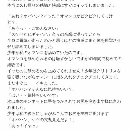
本当に久し振りの感触と快感にすぐにイッてしまいました。
「あれ？オバハン？イッた？オマンコがピクピクしてっけ
ど？」
「あうっ・・ごめんなさい」
「スケベだねギャハハ」久々の余韻に浸っていたら
全身に電気が走ったのかと思うほどの快感にまた体を痙攣させ
登り詰めてしまいました。
少年が私のオマンコを舐めていたのです。
オマンコを舐められるのは恥ずかしいですが41年間で初めての
経験です。
イッたのに舐めるのを止めてくれません！少年はクリトリスを
強く吸いながらオマンコに指を入れクチュクチュしてきます。
またすぐに・・イキました。
「オバハン？そんなに気持ちいい？」
「はい・・気持ちいいです」
次は車のボンネットに手をつかされてお尻を突き出す様に言わ
れました。
少年は私の後ろにしゃがみこんでお尻を左右に拡げます
「オバハン、ケツの穴丸見えだよ！」
「あっ！イヤっ」