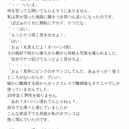
「・・・いいえ」
何を言っても聞いてもらえそうにありません。
私は草が茂った地面に膝をつき四つん這いになったのです。
「ばばぁのくせに無駄にデカイ、ケツだな」
「・・はい」
「もっとケツ高く突き出せよ！」
「はい」
「おぉ！丸見えだよ！オバハン(笑)」
その格好で前から後ろから横から何枚も写真を撮られました。
「自分でケツ拡げてもっとよく見せろよ」
「・・・・」
「おぉ！意外にピンクのオマンコしてんだ、あぁそっか！使う
ところがないからか、アハハ」
確かに離婚する前からセックスレスで離婚後もオナニーでしか
使っていませんでした。
20年近く男性を知りません。
「あれ？オバハン濡れてんじゃねぇ？」
自分でも薄々と感じていましたが
こんな状況下でも何故か私のオマンコは
熱く潤んでいたのです。