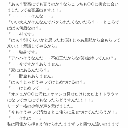
「あぁ？警察にでも言うのか？ならこっちも○○に痴女に会い
ましたって被害届出さすよ！」
「・・・・・そんな・・」
「いい大人がそんなんでパクられたくないだろ？・・ところで
ばばぁ何歳なの？」
「・・41です」
「はぁ？50くらいかと思ったわ(笑) じゃあ旦那から金もらって
来いよ！示談してやるから」
「・・独身です」
「アハハそうなんだ・・不細工だからな(笑)金持ってんの？」
「・・今ですか？ありません」
「家にはあるんだろ？」
「・・貯金もありません」
「はぁ？じゃどうやってけじめつけるの？」
「・・けじめって・・」
「オメェが○○に汚ねぇオマンコ見せたけじめだよ！トラウマ
になってホモにでもなったらどうすんだよ！！」
リーダー格の少年が声を荒げました。
「今もそうやって汚ねぇとこ俺らに見せつけてんだろうが！」
「・・それは・・」
私は両側から押さえ付けられたままずっと四つん這いのままで