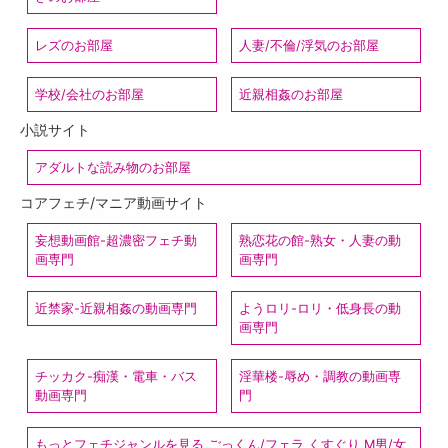
レズのお部屋
人妻/不倫/浮気のお部屋
学校/会社のお部屋
近親相姦のお部屋
小説サイト
アダルトな読み物のお部屋
コアフェチ/マニア動画サイト
妄想動画館-超濃密フェチ動
熟恋花の館-熟女・人妻の動
画専門
画専門
近禁家-近親相姦の動画専門
ようロリ-ロリ・低身長の動
画専門
チッカク-痴漢・電車・バス
淫華楼-辱め・調教の動画専
動画専門
門
もっとフェチジャンルを見る ごっくん/フェラ くすぐり M男/女