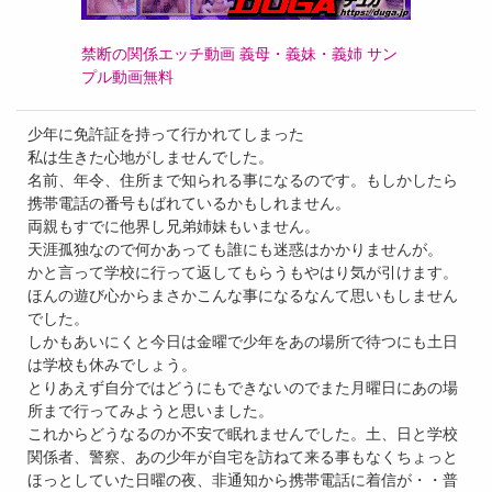
禁断の関係エッチ動画 義母・義妹・義姉 サン
プル動画無料
少年に免許証を持って行かれてしまった
私は生きた心地がしませんでした。
名前、年令、住所まで知られる事になるのです。もしかしたら
携帯電話の番号もばれているかもしれません。
両親もすでに他界し兄弟姉妹もいません。
天涯孤独なので何かあっても誰にも迷惑はかかりませんが。
かと言って学校に行って返してもらうもやはり気が引けます。
ほんの遊び心からまさかこんな事になるなんて思いもしません
でした。
しかもあいにくと今日は金曜で少年をあの場所で待つにも土日
は学校も休みでしょう。
とりあえず自分ではどうにもできないのでまた月曜日にあの場
所まで行ってみようと思いました。
これからどうなるのか不安で眠れませんでした。土、日と学校
関係者、警察、あの少年が自宅を訪ねて来る事もなくちょっと
ほっとしていた日曜の夜、非通知から携帯電話に着信が・・普