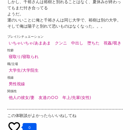
しかし、千裕さんは裕樹と別れることはなく、夏休みが終わっ
てもまだ付き合ってる
ようだ。
運のいいことに俺と千裕さんは同じ大学で、裕樹は別の大学。
そして俺は陽子と別れて恐いものはなくなった。。。
プレイ/シチュエーション
いちゃいちゃ/あまあま
クンニ
中出し
堕ちた
視姦/覗き
性癖
寝取り/寝取られ
職/立場
大学生/大学院生
視線
男性視線
関係性
他人の彼女/妻
友達の○○
年上/先輩(女性)
この体験談がよかったらいいねしてね
0