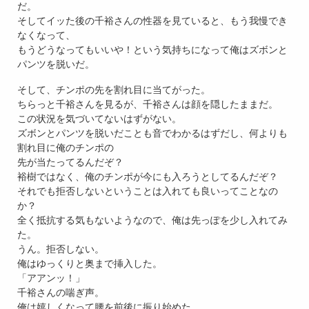
だ。
そしてイッた後の千裕さんの性器を見ていると、もう我慢でき
なくなって、
もうどうなってもいいや！という気持ちになって俺はズボンと
パンツを脱いだ。
そして、チンポの先を割れ目に当てがった。
ちらっと千裕さんを見るが、千裕さんは顔を隠したままだ。
この状況を気づいてないはずがない。
ズボンとパンツを脱いだことも音でわかるはずだし、何よりも
割れ目に俺のチンポの
先が当たってるんだぞ？
裕樹ではなく、俺のチンポが今にも入ろうとしてるんだぞ？
それでも拒否しないということは入れても良いってことなの
か？
全く抵抗する気もないようなので、俺は先っぽを少し入れてみ
た。
うん。拒否しない。
俺はゆっくりと奥まで挿入した。
「アアンッ！」
千裕さんの喘ぎ声。
俺は嬉しくなって腰を前後に振り始めた。