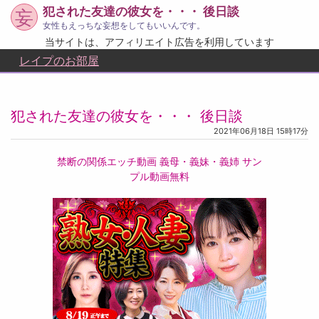
犯された友達の彼女を・・・ 後日談
妄
女性もえっちな妄想をしてもいいんです。
当サイトは、アフィリエイト広告を利用しています
レイプのお部屋
犯された友達の彼女を・・・ 後日談
2021年06月18日 15時17分
禁断の関係エッチ動画 義母・義妹・義姉 サン
プル動画無料