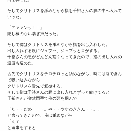
そしてクリトリスを舐めながら指を千裕さんの膣の中へ入れて
いった。
「アァァンッ！！」
隠し様のない喘ぎ声だった。
そして俺はクリトリスを舐めながら指を出し入れした。
出し入れする度にジュプッ、ジュプッと音がする。
千裕さんの息がどんどん荒くなってきたので、指の出し入れの
速度も速めた。
舌先でクリトリスをチロチロっと舐めながら、時には唇で含ん
で吸い込みながら
クリトリスを舌先で愛撫する。
そして指は千裕さんの膣に出し入れとずっと続けてると
千裕さんが突然両手で俺の頭を掴んで
「だ・・だめ・・・。や・・やすゆききん・・。」
と言ってきたので、俺は舐めながら
「ん？」
と返事をすると