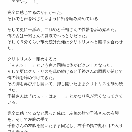
「アアンッ！！」
完全に感じてるのがわかった。
それでも声を出さないように袖を噛み締めている。
そして更に一舐め、二舐めと千裕さんの性器を舐め始めた。
俺の舌は千裕さんの愛液でべっとりだった。
そして５分くらい舐め続けた俺はクリトリスへと照準を合わせ
た。
クリトリスを一舐めすると
「んんッ！！」という声と同時に体がビクン！となった。
そして更にクリトリスを舐め続けると千裕さんの両脚が閉じて
俺の顔を締め付けてきた。
その脚を再び押し開いて、押し開いたままクリトリスを舐め続
けた。
千裕さんは「はぁ・・はぁ・・」とかなり息が荒くなってきて
いる。
完全に感じてるなと思った俺は、左腕の肘で千裕さんの右脚
を。そして左腕の手で
千裕さんの左脚を開いたまま固定し、右手の指で割れ目の入り
口を弄った。