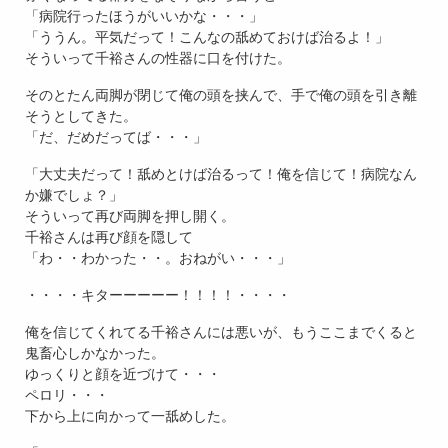
「病院行ったほうがいいかな・・・」
「ううん。平気だって！こんなの舐めておけば治るよ！」
そういって千裕さんの性器に口を付けた。
そのとたん両脚が閉じて俺の頭を挟んで、手で俺の頭を引き離
そうとしてきた。
「だ、だめだってば・・・」
「大丈夫だって！舐めとけば治るって！俺を信じて！病院なん
か嫌でしょ？」
そういって再び両脚を押し開く。
千裕さんは再び顔を隠して
「わ・・わかった・・。おねがい・・・」
・・・・キターーーーー！！！！・・・・
俺を信じてくれてる千裕さんには悪いが、もうここまでくると
鬼畜心しかなかった。
ゆっくりと顔を近づけて・・・
ペロリ・・・
下から上に向かって一舐めした。