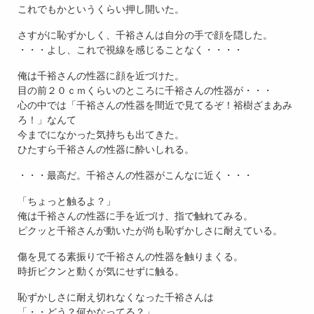
これでもかというくらい押し開いた。
さすがに恥ずかしく、千裕さんは自分の手で顔を隠した。
・・・よし、これで視線を感じることなく・・・・
俺は千裕さんの性器に顔を近づけた。
目の前２０ｃｍくらいのところに千裕さんの性器が・・・
心の中では「千裕さんの性器を間近で見てるぞ！裕樹ざまあみ
ろ！」なんて
今までになかった気持ちも出てきた。
ひたすら千裕さんの性器に酔いしれる。
・・・最高だ。千裕さんの性器がこんなに近く・・・
「ちょっと触るよ？」
俺は千裕さんの性器に手を近づけ、指で触れてみる。
ピクッと千裕さんが動いたが尚も恥ずかしさに耐えている。
傷を見てる素振りで千裕さんの性器を触りまくる。
時折ピクンと動くが気にせずに触る。
恥ずかしさに耐え切れなくなった千裕さんは
「・・どう？何かなってる？」