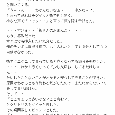
と聞いてくる。
「う～～ん・・・わかんないなぁ～・・・中かな～？」
と言って割れ目をグイッと指で押し開く。
小さな声で「ィャッ・・」と言って顔を隠す千裕さん。
・・・すげぇ・・千裕さんのおまんこ・・・・
もう、感激だった。
すぐにでも挿入したい気分だった。
俺のチンポは爆発寸前で、もし入れたとしても５分としてもつ
自信がなかった。
指でグニグニして弄っていると赤くなってる部分を発見した。
・・・これか！赤くなってて少し炎症おこしてるだけじゃ
ん・・・
たいしたことないことがわかると安心して弄ることができた。
原因がわかるともう終わる気がしたので、まだわからないフリ
をして弄り続けた。
そして・・
「ここちょっと赤いかな？ここ痛む？」
とクリトリスをグイッと押した。
その瞬間激しくビクンッとした。