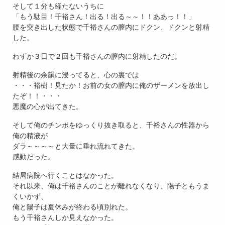
そして１分も経たないうちに
「もう駄目！千裕さん！出る！出る～～！！ああっ！！」
腰を突き出した状態で千裕さんの膣内にドクン、ドクンと射精
した。
わずか３日で２回も千裕さんの膣内に射精したのだ。
射精後の余韻に浸ってると、心の裏では
・・・裕樹！見たか！お前の女の膣内に俺のザーメンを放出し
たぞ！！・・・
悪魔の心が出てきた。
そして俺のチンポをゆっくり抜き取ると、千裕さんの性器から
俺の精液が
ダラ～～～～と大量に垂れ流れてきた。
感動だった。
結局病院へ行くことはなかった。
それ以来、俺は千裕さんのことが離れなくなり、陽子ともうま
くいかず、
俺と陽子は夏休みが終わる頃別れた。
もう千裕さんしか見えなかった。