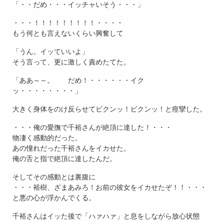
「・・だめ・・・イッチャいそう・・・」
・・・！！！！！！！！！・・・・
もう何とも言えないくらい興奮して
「うん。イッていいよ」
そう言って、更に激しく責めたてた。
「ああ～～。 だめ！・・・・・・イク
ッ・・・・・・・・」
大きく身体をのけ反らせてビクンッ！ビクンッ！と痙攣した。
・・・俺の愛撫で千裕さんが絶頂に達した！・・・
物凄く感動的だった。
あの憧れだった千裕さんをイカせた。
俺の舌と指で絶頂に達したんだ。
そしてその感動とは裏腹に
・・・裕樹、ざまあみろ！お前の彼女をイカせたぞ！！・・・
と悪の心が浮かんでくる。
千裕さんはイッた後で「ハァハァ」と息をしながら放心状態