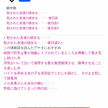
連作物
犯された友達の彼女を・・・
犯された友達の彼女を・・・ 後日談
犯された友達の彼女を・・・後日談2
犯された友達の彼女を・・・後日談3
«
犯された友達の彼女を・・・
犯された友達の彼女を・・・後日談2
»
この体験談を読んだアナタにおすすめ
純情で巨乳な妻が強姦レイプされているところを興奮して覗き見
し続けた夫
浮気がバレて泣いて謝罪する妻を集団痴漢させ、陵辱させること
を楽しむ夫
バイトを辞める女の子を送別会でじわじわ脱がし、そのまま犯し
て脱童貞
メル友奥さんを自分の物に・・・
性欲に負けてしまった時の話・・・