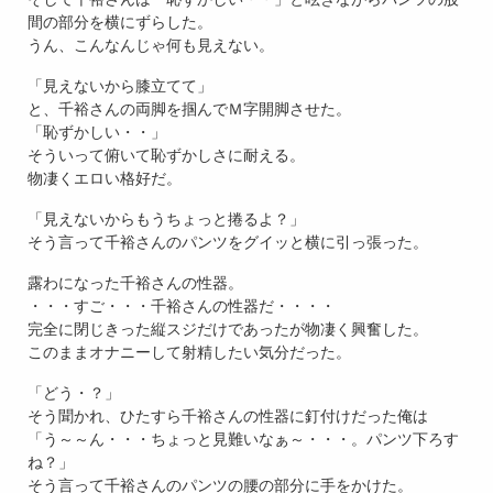
間の部分を横にずらした。
うん、こんなんじゃ何も見えない。
「見えないから膝立てて」
と、千裕さんの両脚を掴んでＭ字開脚させた。
「恥ずかしい・・」
そういって俯いて恥ずかしさに耐える。
物凄くエロい格好だ。
「見えないからもうちょっと捲るよ？」
そう言って千裕さんのパンツをグイッと横に引っ張った。
露わになった千裕さんの性器。
・・・すご・・・千裕さんの性器だ・・・・
完全に閉じきった縦スジだけであったが物凄く興奮した。
このままオナニーして射精したい気分だった。
「どう・？」
そう聞かれ、ひたすら千裕さんの性器に釘付けだった俺は
「う～～ん・・・ちょっと見難いなぁ～・・・。パンツ下ろす
ね？」
そう言って千裕さんのパンツの腰の部分に手をかけた。