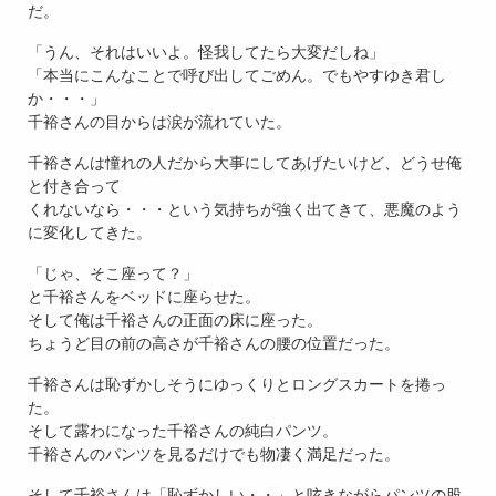
だ。
「うん、それはいいよ。怪我してたら大変だしね」
「本当にこんなことで呼び出してごめん。でもやすゆき君し
か・・・」
千裕さんの目からは涙が流れていた。
千裕さんは憧れの人だから大事にしてあげたいけど、どうせ俺
と付き合って
くれないなら・・・という気持ちが強く出てきて、悪魔のよう
に変化してきた。
「じゃ、そこ座って？」
と千裕さんをベッドに座らせた。
そして俺は千裕さんの正面の床に座った。
ちょうど目の前の高さが千裕さんの腰の位置だった。
千裕さんは恥ずかしそうにゆっくりとロングスカートを捲っ
た。
そして露わになった千裕さんの純白パンツ。
千裕さんのパンツを見るだけでも物凄く満足だった。
そして千裕さんは「恥ずかしい・・」と呟きながらパンツの股