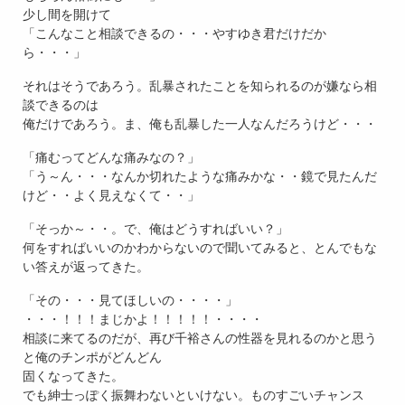
少し間を開けて
「こんなこと相談できるの・・・やすゆき君だけだか
ら・・・」
それはそうであろう。乱暴されたことを知られるのが嫌なら相
談できるのは
俺だけであろう。ま、俺も乱暴した一人なんだろうけど・・・
「痛むってどんな痛みなの？」
「う～ん・・・なんか切れたような痛みかな・・鏡で見たんだ
けど・・よく見えなくて・・」
「そっか～・・。で、俺はどうすればいい？」
何をすればいいのかわからないので聞いてみると、とんでもな
い答えが返ってきた。
「その・・・見てほしいの・・・・」
・・・！！！まじかよ！！！！！・・・・
相談に来てるのだが、再び千裕さんの性器を見れるのかと思う
と俺のチンポがどんどん
固くなってきた。
でも紳士っぽく振舞わないといけない。ものすごいチャンス