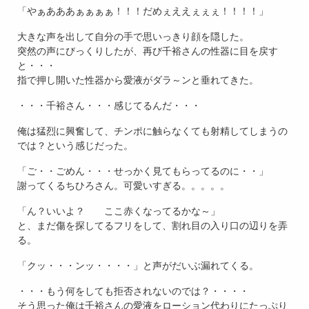
「やぁあああぁぁぁぁ！！！だめぇええぇぇぇ！！！！」
大きな声を出して自分の手で思いっきり顔を隠した。
突然の声にびっくりしたが、再び千裕さんの性器に目を戻す
と・・・
指で押し開いた性器から愛液がダラ～ンと垂れてきた。
・・・千裕さん・・・感じてるんだ・・・
俺は猛烈に興奮して、チンポに触らなくても射精してしまうの
では？という感じだった。
「ご・・ごめん・・・せっかく見てもらってるのに・・」
謝ってくるちひろさん。可愛いすぎる。。。。。
「ん？いいよ？ ここ赤くなってるかな～」
と、まだ傷を探してるフリをして、割れ目の入り口の辺りを弄
る。
「クッ・・・ンッ・・・・」と声がだいぶ漏れてくる。
・・・もう何をしても拒否されないのでは？・・・・
そう思った俺は千裕さんの愛液をローション代わりにたっぷり