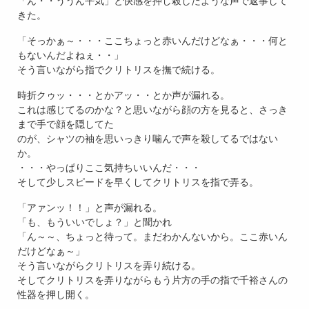
「ん・・ううん平気」と快感を押し殺したような声で返事して
きた。
「そっかぁ～・・・ここちょっと赤いんだけどなぁ・・・何と
もないんだよねぇ・・」
そう言いながら指でクリトリスを撫で続ける。
時折クゥッ・・・とかアッ・・とか声が漏れる。
これは感じてるのかな？と思いながら顔の方を見ると、さっき
まで手で顔を隠してた
のが、シャツの袖を思いっきり噛んで声を殺してるではない
か。
・・・やっぱりここ気持ちいいんだ・・・
そして少しスピードを早くしてクリトリスを指で弄る。
「アァンッ！！」と声が漏れる。
「も、もういいでしょ？」と聞かれ
「ん～～、ちょっと待って。まだわかんないから。ここ赤いん
だけどなぁ～」
そう言いながらクリトリスを弄り続ける。
そしてクリトリスを弄りながらもう片方の手の指で千裕さんの
性器を押し開く。