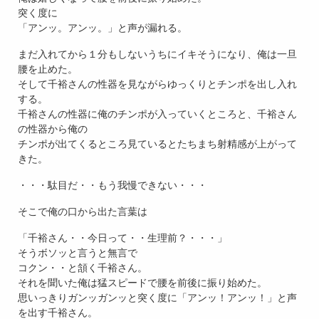
突く度に
「アンッ。アンッ。」と声が漏れる。
まだ入れてから１分もしないうちにイキそうになり、俺は一旦
腰を止めた。
そして千裕さんの性器を見ながらゆっくりとチンポを出し入れ
する。
千裕さんの性器に俺のチンポが入っていくところと、千裕さん
の性器から俺の
チンポが出てくるところ見ているとたちまち射精感が上がって
きた。
・・・駄目だ・・もう我慢できない・・・
そこで俺の口から出た言葉は
「千裕さん・・今日って・・生理前？・・・」
そうボソッと言うと無言で
コクン・・と頷く千裕さん。
それを聞いた俺は猛スピードで腰を前後に振り始めた。
思いっきりガンッガンッと突く度に「アンッ！アンッ！」と声
を出す千裕さん。