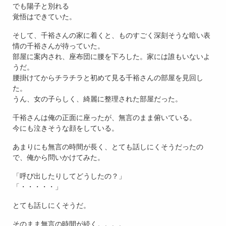
でも陽子と別れる
覚悟はできていた。
そして、千裕さんの家に着くと、ものすごく深刻そうな暗い表
情の千裕さんが待っていた。
部屋に案内され、座布団に腰を下ろした。家には誰もいないよ
うだ。
腰掛けてからチラチラと初めて見る千裕さんの部屋を見回し
た。
うん、女の子らしく、綺麗に整理された部屋だった。
千裕さんは俺の正面に座ったが、無言のまま俯いている。
今にも泣きそうな顔をしている。
あまりにも無言の時間が長く、とても話しにくそうだったの
で、俺から問いかけてみた。
「呼び出したりしてどうしたの？」
「・・・・・」
とても話しにくそうだ。
そのまま無言の時間が続く。。。。