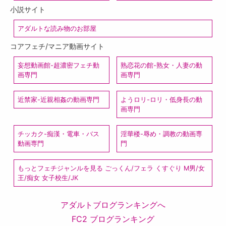
小説サイト
アダルトな読み物のお部屋
コアフェチ/マニア動画サイト
妄想動画館-超濃密フェチ動
熟恋花の館-熟女・人妻の動
画専門
画専門
近禁家-近親相姦の動画専門
ようロリ-ロリ・低身長の動
画専門
チッカク-痴漢・電車・バス
淫華楼-辱め・調教の動画専
動画専門
門
もっとフェチジャンルを見る ごっくん/フェラ くすぐり M男/女
王/痴女 女子校生/JK
アダルトブログランキングへ
FC2 ブログランキング