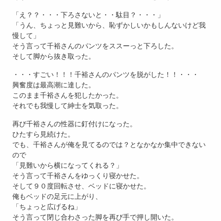
「え？？・・・下ろさないと・・駄目？・・・」
「うん、ちょっと見難いから、恥ずかしいかもしんないけど我
慢して」
そう言って千裕さんのパンツをススーっと下ろした。
そして脚から抜き取った。
・・・すごい！！！千裕さんのパンツを脱がした！！・・・
興奮度は最高潮に達した。
このまま千裕さんを犯したかった。
それでも我慢して紳士を気取った。
再び千裕さんの性器に釘付けになった。
ひたすら見続けた。
でも、千裕さんが俺を見てるのでは？となかなか集中できない
ので
「見難いから横になってくれる？」
そう言って千裕さんをゆっくり寝かせた。
そして９０度回転させ、ベッドに寝かせた。
俺もベッドの足元に上がり、
「ちょっと広げるね」
そう言って閉じ合わさった脚を再び手で押し開いた。